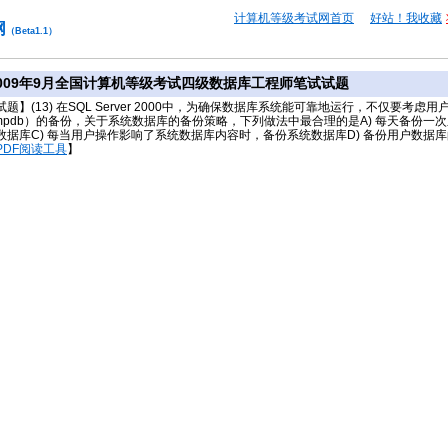
计算机等级考试网首页
好站！我收藏
网
（Beta1.1）
009年9月全国计算机等级考试四级数据库工程师笔试试题
试题】(13) 在SQL Server 2000中，为确保数据库系统能可靠地运行，不仅要
empdb）的备份，关于系统数据库的备份策略，下列做法中最合理的是A) 每天备份
数据库C) 每当用户操作影响了系统数据库内容时，备份系统数据库D) 备份用户数据
PDF阅读工具
】